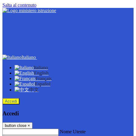
Salta al contenuto
Italiano
Italiano
English
Français
Español
中文
Accedi
Accedi
button close
×
Nome Utente