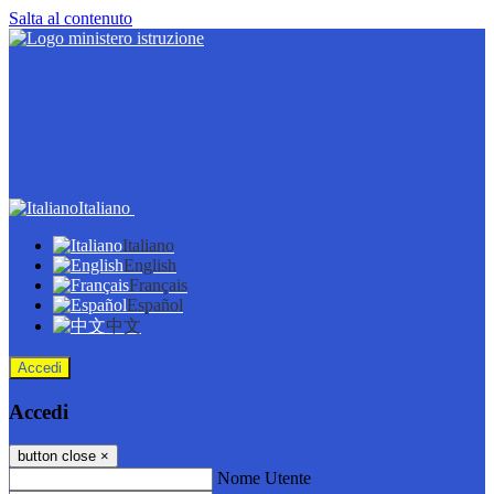
Salta al contenuto
Italiano
Italiano
English
Français
Español
中文
Accedi
Accedi
button close
×
Nome Utente