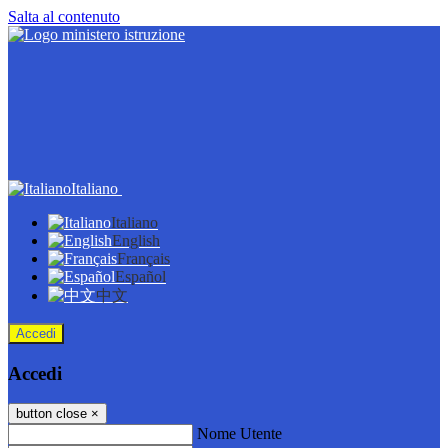
Salta al contenuto
Italiano
Italiano
English
Français
Español
中文
Accedi
Accedi
button close
×
Nome Utente