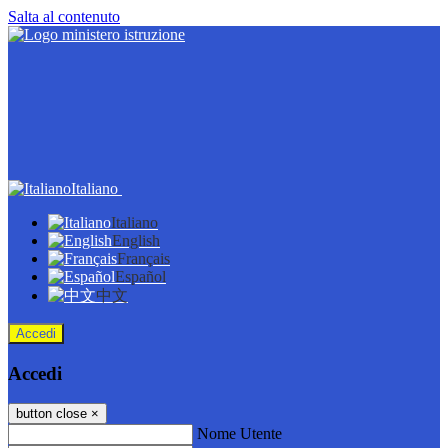
Salta al contenuto
Italiano
Italiano
English
Français
Español
中文
Accedi
Accedi
button close
×
Nome Utente