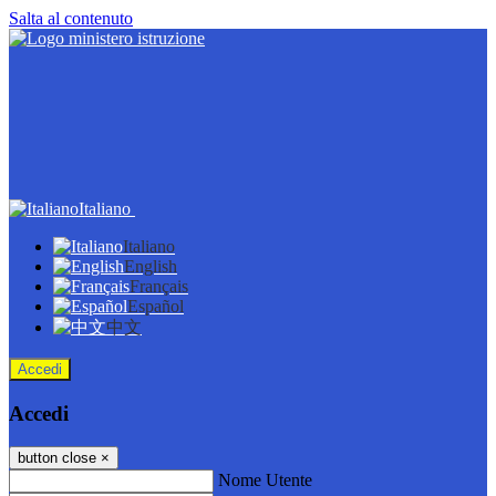
Salta al contenuto
Italiano
Italiano
English
Français
Español
中文
Accedi
Accedi
button close
×
Nome Utente