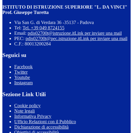
ISTITUTO DI ISTRUZIONE SUPERIORE "L. DA VINCI"
Prof. Giuseppe Turetta
Via San G. di Verdara 36 -35137 - Padova
Tel:
Tel. +39 049 8724155
Email:
pdis02700t@istruzione.it
Link per inviare una mail
PEC:
pdis02700t@pec.istruzione.it
Link per inviare una mail
C.F.: 80013200284
Seguici su
Facebook
Twitter
Youtube
Instagram
Sezione Link Utili
Cookie policy
Note legali
Informativa Privacy
Ufficio Relazioni con il Pubblico
Dichiarazione di accessibilità
Obiettivi di accessibilità