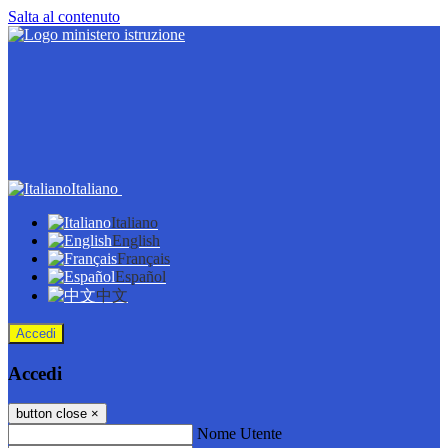
Salta al contenuto
Italiano
Italiano
English
Français
Español
中文
Accedi
Accedi
button close
×
Nome Utente