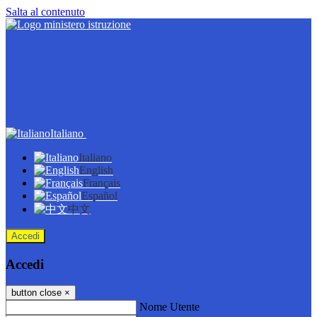
Salta al contenuto
Italiano
Italiano
English
Français
Español
中文
Accedi
Accedi
button close
×
Nome Utente