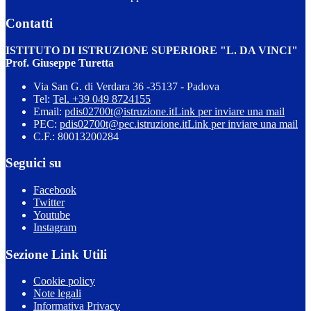
Contatti
ISTITUTO DI ISTRUZIONE SUPERIORE "L. DA VINCI"
Prof. Giuseppe Turetta
Via San G. di Verdara 36 -35137 - Padova
Tel:
Tel. +39 049 8724155
Email:
pdis02700t@istruzione.it
Link per inviare una mail
PEC:
pdis02700t@pec.istruzione.it
Link per inviare una mail
C.F.: 80013200284
Seguici su
Facebook
Twitter
Youtube
Instagram
Sezione Link Utili
Cookie policy
Note legali
Informativa Privacy