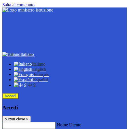
Salta al contenuto
Italiano
Italiano
English
Français
Español
中文
Accedi
Accedi
button close
×
Nome Utente