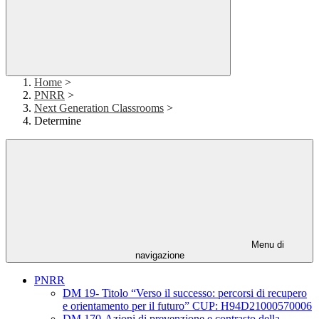
Home
>
PNRR
>
Next Generation Classrooms
>
Determine
Menu di
navigazione
PNRR
DM 19- Titolo “Verso il successo: percorsi di recupero
e orientamento per il futuro” CUP: H94D21000570006
DM 170-Azioni di prevenzione e contrasto della