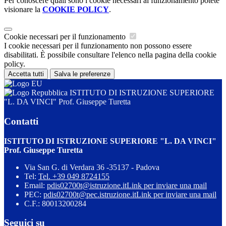
Per conoscere quali sono i cookie necessari al funzionamento potete
visionare la
COOKIE POLICY
.
Cookie necessari per il funzionamento
I cookie necessari per il funzionamento non possono essere
disabilitati. È possibile consultare l'elenco nella pagina della cookie
policy.
Accetta tutti
Salva le preferenze
ISTITUTO DI ISTRUZIONE SUPERIORE
"L. DA VINCI" Prof. Giuseppe Turetta
Contatti
ISTITUTO DI ISTRUZIONE SUPERIORE "L. DA VINCI"
Prof. Giuseppe Turetta
Via San G. di Verdara 36 -35137 - Padova
Tel:
Tel. +39 049 8724155
Email:
pdis02700t@istruzione.it
Link per inviare una mail
PEC:
pdis02700t@pec.istruzione.it
Link per inviare una mail
C.F.: 80013200284
Seguici su