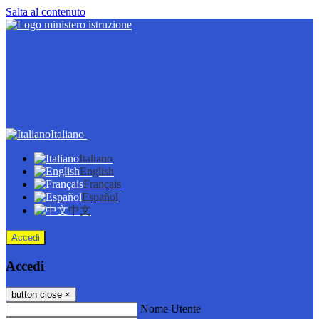
Salta al contenuto
Italiano
Italiano
English
Français
Español
中文
Accedi
Accedi
button close
×
Nome Utente