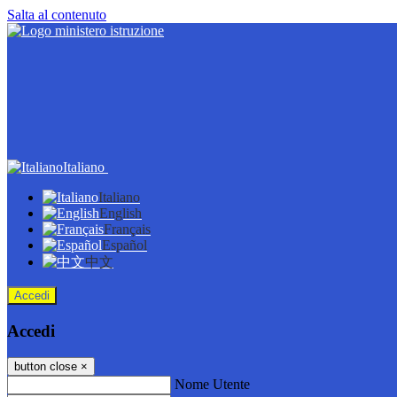
Salta al contenuto
Italiano
Italiano
English
Français
Español
中文
Accedi
Accedi
button close
×
Nome Utente