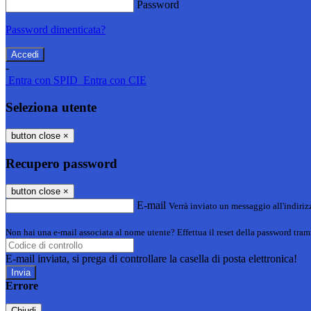
Password
Password dimenticata?
-
Entra con SPID
Entra con CIE
Seleziona utente
button close
×
Recupero password
button close
×
E-mail
Verrà inviato un messaggio all'indirizz
Non hai una e-mail associata al nome utente? Effettua il reset della password tram
E-mail inviata, si prega di controllare la casella di posta elettronica!
Errore
Chiudi