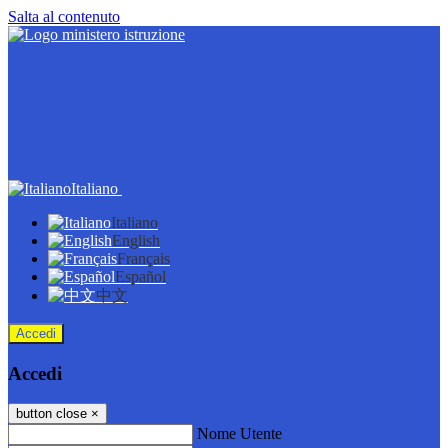
Salta al contenuto
Italiano
Italiano
English
Français
Español
中文
Accedi
Accedi
button close
×
Nome Utente