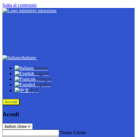
Salta al contenuto
Italiano
Italiano
English
Français
Español
中文
Accedi
Accedi
button close
×
Nome Utente