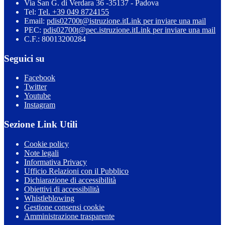
Via San G. di Verdara 36 -35137 - Padova
Tel:
Tel. +39 049 8724155
Email:
pdis02700t@istruzione.it
Link per inviare una mail
PEC:
pdis02700t@pec.istruzione.it
Link per inviare una mail
C.F.: 80013200284
Seguici su
Facebook
Twitter
Youtube
Instagram
Sezione Link Utili
Cookie policy
Note legali
Informativa Privacy
Ufficio Relazioni con il Pubblico
Dichiarazione di accessibilità
Obiettivi di accessibilità
Whistleblowing
Gestione consensi cookie
Amministrazione trasparente