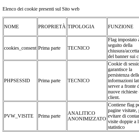
Elenco dei cookie presenti sul Sito web
NOME
PROPRIETÀ
TIPOLOGIA
FUNZIONE
Flag impostato 
seguito della
cookies_consent
Prima parte
TECNICO
chiusura/accett
del banner sui 
Cookie di sessi
garantisce la
persistenza dell
PHPSESSID
Prima parte
TECNICO
informazioni la
server a fronte 
nuove richieste 
client.
Contiene flag pe
pagine visitate,
ANALITICO
PVW_VISITE
Prima parte
evitare di conta
ANONIMIZZATO
visite doppie a l
statistico