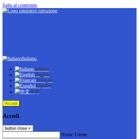
Salta al contenuto
Italiano
Italiano
English
Français
Español
中文
Accedi
Accedi
button close
×
Nome Utente