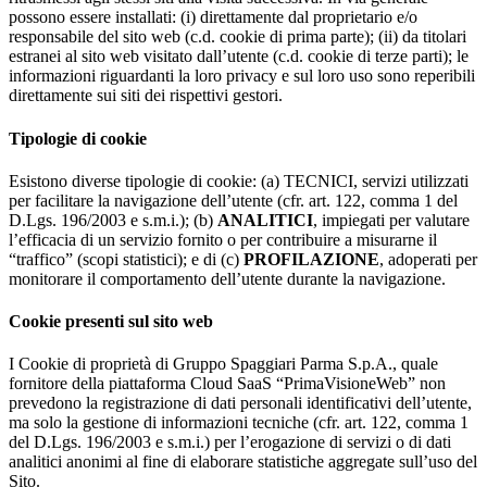
possono essere installati: (i) direttamente dal proprietario e/o
responsabile del sito web (c.d. cookie di prima parte); (ii) da titolari
estranei al sito web visitato dall’utente (c.d. cookie di terze parti); le
informazioni riguardanti la loro privacy e sul loro uso sono reperibili
direttamente sui siti dei rispettivi gestori.
Tipologie di cookie
Esistono diverse tipologie di cookie: (a) TECNICI, servizi utilizzati
per facilitare la navigazione dell’utente (cfr. art. 122, comma 1 del
D.Lgs. 196/2003 e s.m.i.); (b)
ANALITICI
, impiegati per valutare
l’efficacia di un servizio fornito o per contribuire a misurarne il
“traffico” (scopi statistici); e di (c)
PROFILAZIONE
, adoperati per
monitorare il comportamento dell’utente durante la navigazione.
Cookie presenti sul sito web
I Cookie di proprietà di Gruppo Spaggiari Parma S.p.A., quale
fornitore della piattaforma Cloud SaaS “PrimaVisioneWeb” non
prevedono la registrazione di dati personali identificativi dell’utente,
ma solo la gestione di informazioni tecniche (cfr. art. 122, comma 1
del D.Lgs. 196/2003 e s.m.i.) per l’erogazione di servizi o di dati
analitici anonimi al fine di elaborare statistiche aggregate sull’uso del
Sito.