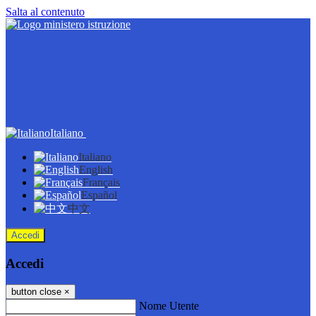
Salta al contenuto
Italiano
Italiano
English
Français
Español
中文
Accedi
Accedi
button close
×
Nome Utente