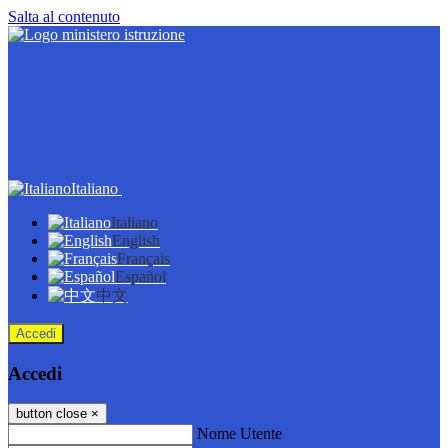
Salta al contenuto
Italiano
Italiano
English
Français
Español
中文
Accedi
Accedi
button close
×
Nome Utente