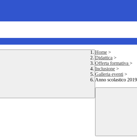
Home
>
Didattica
>
Offerta formativa
>
Inclusione
>
Galleria eventi
>
Anno scolastico 201