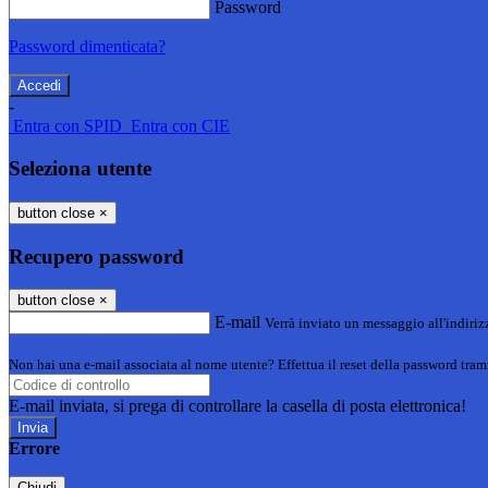
Password
Password dimenticata?
-
Entra con SPID
Entra con CIE
Seleziona utente
button close
×
Recupero password
button close
×
E-mail
Verrà inviato un messaggio all'indirizz
Non hai una e-mail associata al nome utente? Effettua il reset della password tram
E-mail inviata, si prega di controllare la casella di posta elettronica!
Errore
Chiudi