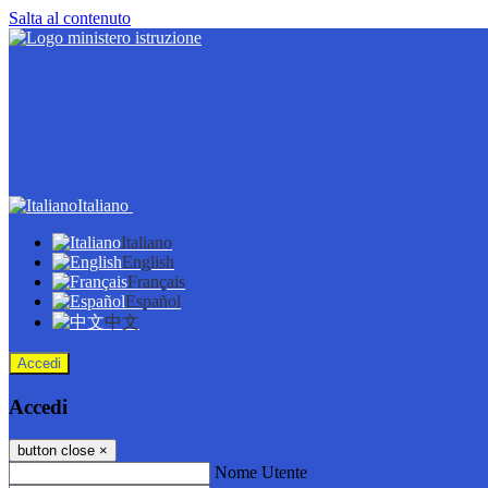
Salta al contenuto
Italiano
Italiano
English
Français
Español
中文
Accedi
Accedi
button close
×
Nome Utente