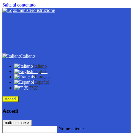
Salta al contenuto
Italiano
Italiano
English
Français
Español
中文
Accedi
Accedi
button close
×
Nome Utente