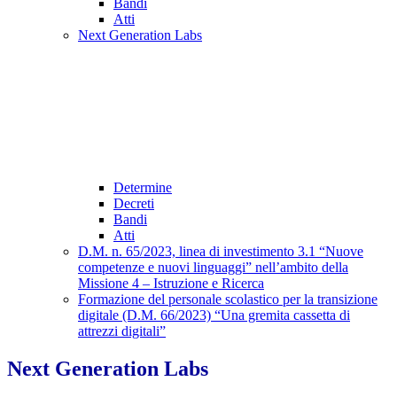
Bandi
Atti
Next Generation Labs
Determine
Decreti
Bandi
Atti
D.M. n. 65/2023, linea di investimento 3.1 “Nuove
competenze e nuovi linguaggi” nell’ambito della
Missione 4 – Istruzione e Ricerca
Formazione del personale scolastico per la transizione
digitale (D.M. 66/2023) “Una gremita cassetta di
attrezzi digitali”
Next Generation Labs