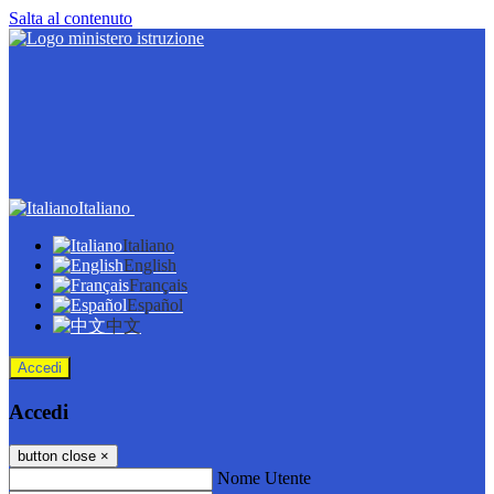
Salta al contenuto
Italiano
Italiano
English
Français
Español
中文
Accedi
Accedi
button close
×
Nome Utente