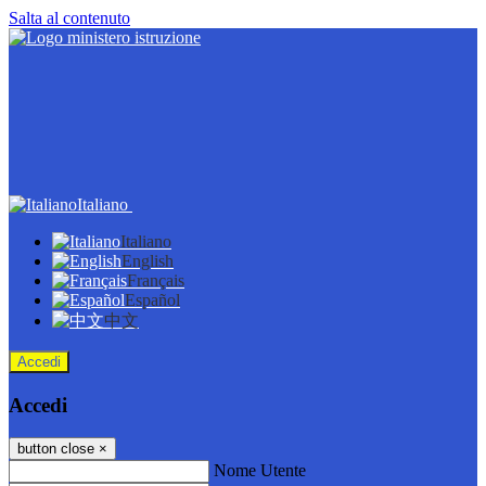
Salta al contenuto
Italiano
Italiano
English
Français
Español
中文
Accedi
Accedi
button close
×
Nome Utente