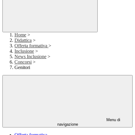
Home
>
Didattica
>
Offerta formativa
>
Inclusione
>
News Inclusione
>
Concorsi
>
Genitori
Menu di
navigazione
Offerta formativa