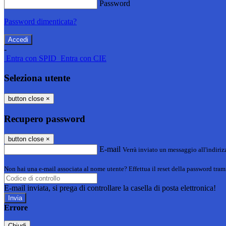
Password
Password dimenticata?
-
Entra con SPID
Entra con CIE
Seleziona utente
button close
×
Recupero password
button close
×
E-mail
Verrà inviato un messaggio all'indirizz
Non hai una e-mail associata al nome utente? Effettua il reset della password tram
E-mail inviata, si prega di controllare la casella di posta elettronica!
Errore
Chiudi