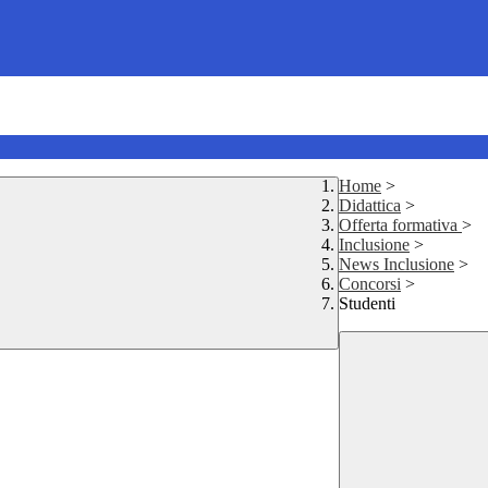
Home
>
Didattica
>
Offerta formativa
>
Inclusione
>
News Inclusione
>
Concorsi
>
Studenti