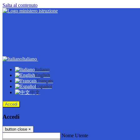
Salta al contenuto
Italiano
Italiano
English
Français
Español
中文
Accedi
Accedi
button close
×
Nome Utente