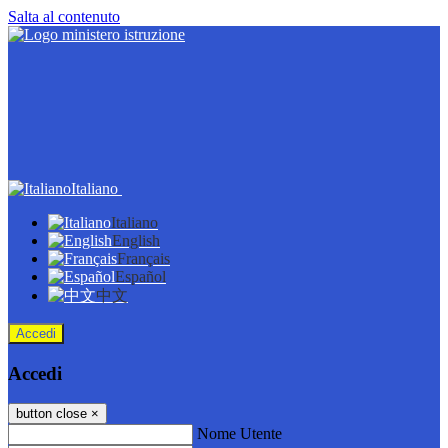
Salta al contenuto
Italiano
Italiano
English
Français
Español
中文
Accedi
Accedi
button close
×
Nome Utente