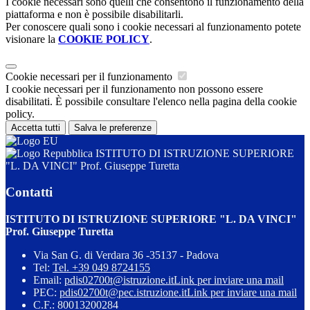
I cookie necessari sono quelli che consentono il funzionamento della
piattaforma e non è possibile disabilitarli.
Per conoscere quali sono i cookie necessari al funzionamento potete
visionare la
COOKIE POLICY
.
Cookie necessari per il funzionamento
I cookie necessari per il funzionamento non possono essere
disabilitati. È possibile consultare l'elenco nella pagina della cookie
policy.
Accetta tutti
Salva le preferenze
ISTITUTO DI ISTRUZIONE SUPERIORE
"L. DA VINCI" Prof. Giuseppe Turetta
Contatti
ISTITUTO DI ISTRUZIONE SUPERIORE "L. DA VINCI"
Prof. Giuseppe Turetta
Via San G. di Verdara 36 -35137 - Padova
Tel:
Tel. +39 049 8724155
Email:
pdis02700t@istruzione.it
Link per inviare una mail
PEC:
pdis02700t@pec.istruzione.it
Link per inviare una mail
C.F.: 80013200284