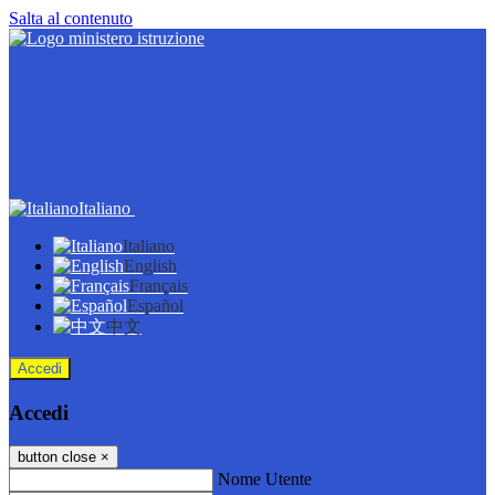
Salta al contenuto
Italiano
Italiano
English
Français
Español
中文
Accedi
Accedi
button close
×
Nome Utente