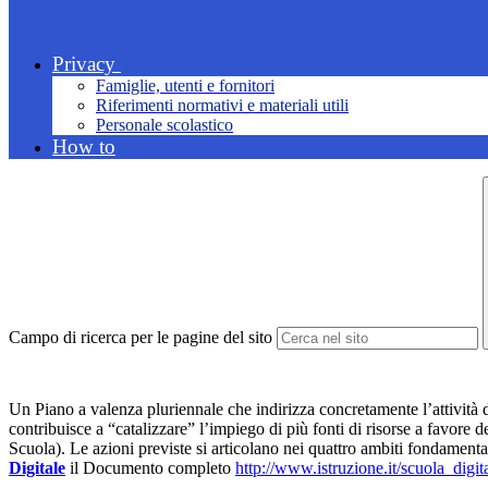
Privacy
Famiglie, utenti e fornitori
Riferimenti normativi e materiali utili
Personale scolastico
How to
Campo di ricerca per le pagine del sito
Un Piano a valenza pluriennale che indirizza concretamente l’attività d
contribuisce a “catalizzare” l’impiego di più fonti di risorse a favor
Scuola). Le azioni previste si articolano nei quattro ambiti fondame
Digitale
il Documento completo
http://www.istruzione.it/scuola_digi