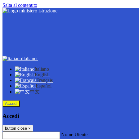
Salta al contenuto
Italiano
Italiano
English
Français
Español
中文
Accedi
Accedi
button close
×
Nome Utente