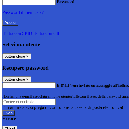
Password
Password dimenticata?
-
Entra con SPID
Entra con CIE
Seleziona utente
button close
×
Recupero password
button close
×
E-mail
Verrà inviato un messaggio all'indirizz
Non hai una e-mail associata al nome utente? Effettua il reset della password tram
E-mail inviata, si prega di controllare la casella di posta elettronica!
Errore
Chiudi