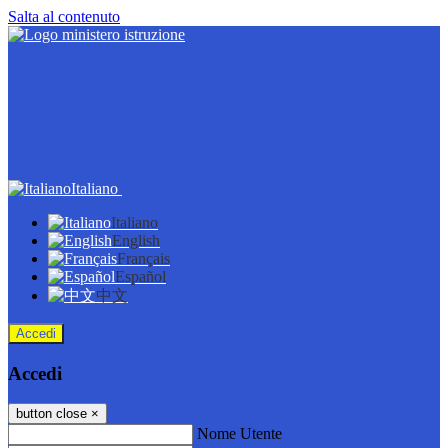
Salta al contenuto
Italiano
Italiano
English
Français
Español
中文
Accedi
Accedi
button close
×
Nome Utente