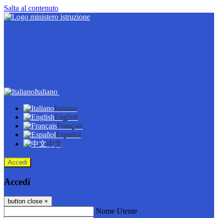
Salta al contenuto
Italiano
Italiano
English
Français
Español
中文
Accedi
Accedi
button close
×
Nome Utente