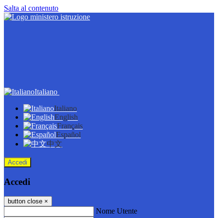
Salta al contenuto
Italiano
Italiano
English
Français
Español
中文
Accedi
Accedi
button close
×
Nome Utente