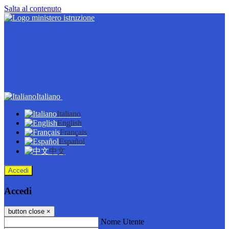
Salta al contenuto
Italiano
Italiano
English
Français
Español
中文
Accedi
Accedi
button close
×
Nome Utente