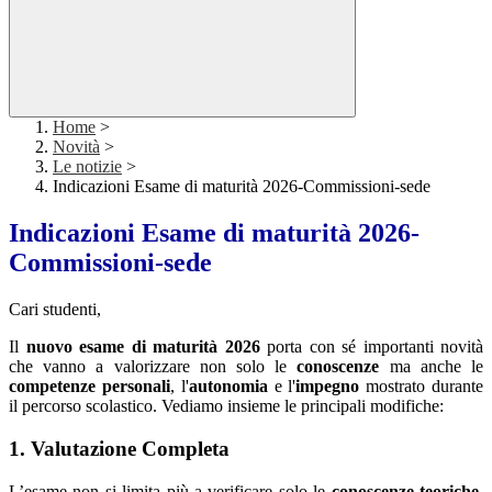
Home
>
Novità
>
Le notizie
>
Indicazioni Esame di maturità 2026-Commissioni-sede
Indicazioni Esame di maturità 2026-
Commissioni-sede
Cari studenti,
Il
nuovo esame di maturità 2026
porta con sé importanti novità
che vanno a valorizzare non solo le
conoscenze
ma anche le
competenze personali
, l'
autonomia
e l'
impegno
mostrato durante
il percorso scolastico. Vediamo insieme le principali modifiche:
1. Valutazione Completa
L’esame non si limita più a verificare solo le
conoscenze teoriche
.