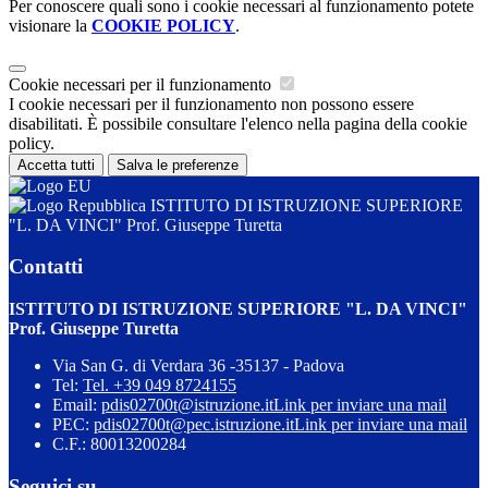
Per conoscere quali sono i cookie necessari al funzionamento potete
visionare la
COOKIE POLICY
.
Cookie necessari per il funzionamento
I cookie necessari per il funzionamento non possono essere
disabilitati. È possibile consultare l'elenco nella pagina della cookie
policy.
Accetta tutti
Salva le preferenze
ISTITUTO DI ISTRUZIONE SUPERIORE
"L. DA VINCI" Prof. Giuseppe Turetta
Contatti
ISTITUTO DI ISTRUZIONE SUPERIORE "L. DA VINCI"
Prof. Giuseppe Turetta
Via San G. di Verdara 36 -35137 - Padova
Tel:
Tel. +39 049 8724155
Email:
pdis02700t@istruzione.it
Link per inviare una mail
PEC:
pdis02700t@pec.istruzione.it
Link per inviare una mail
C.F.: 80013200284
Seguici su