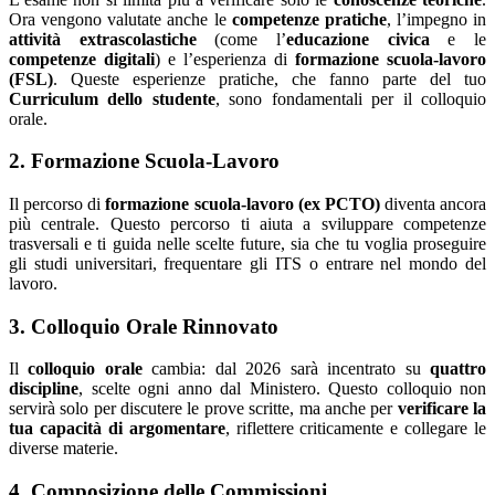
Ora vengono valutate anche le
competenze pratiche
, l’impegno in
attività extrascolastiche
(come l’
educazione civica
e le
competenze digitali
) e l’esperienza di
formazione scuola-lavoro
(FSL)
. Queste esperienze pratiche, che fanno parte del tuo
Curriculum dello studente
, sono fondamentali per il colloquio
orale.
2. Formazione Scuola-Lavoro
Il percorso di
formazione scuola-lavoro (ex PCTO)
diventa ancora
più centrale. Questo percorso ti aiuta a sviluppare competenze
trasversali e ti guida nelle scelte future, sia che tu voglia proseguire
gli studi universitari, frequentare gli ITS o entrare nel mondo del
lavoro.
3. Colloquio Orale Rinnovato
Il
colloquio orale
cambia: dal 2026 sarà incentrato su
quattro
discipline
, scelte ogni anno dal Ministero. Questo colloquio non
servirà solo per discutere le prove scritte, ma anche per
verificare la
tua capacità di argomentare
, riflettere criticamente e collegare le
diverse materie.
4. Composizione delle Commissioni