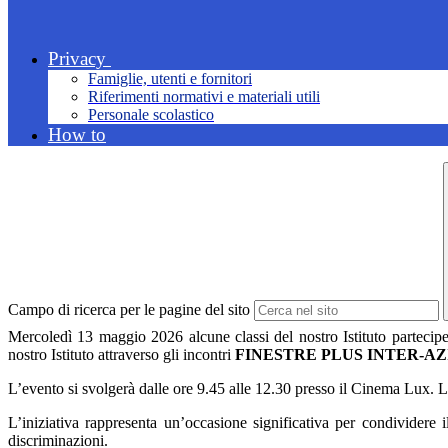
Privacy
Famiglie, utenti e fornitori
Riferimenti normativi e materiali utili
Personale scolastico
How to
Campo di ricerca per le pagine del sito
Mercoledì 13 maggio 2026 alcune classi del nostro Istituto partecip
nostro Istituto attraverso gli incontri
FINESTRE PLUS INTER-AZIONI –
L’evento si svolgerà dalle ore 9.45 alle 12.30 presso il
Cinema Lux
. L
L’iniziativa rappresenta un’occasione significativa per condividere i
discriminazioni.