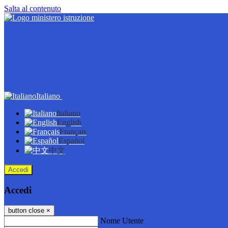
Salta al contenuto
Italiano
Italiano
English
Français
Español
中文
Accedi
Accedi
button close
×
Nome Utente