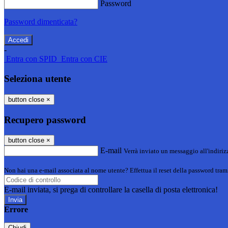
Password
Password dimenticata?
-
Entra con SPID
Entra con CIE
Seleziona utente
button close
×
Recupero password
button close
×
E-mail
Verrà inviato un messaggio all'indirizz
Non hai una e-mail associata al nome utente? Effettua il reset della password tram
E-mail inviata, si prega di controllare la casella di posta elettronica!
Errore
Chiudi