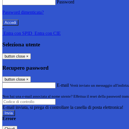
Password
Password dimenticata?
-
Entra con SPID
Entra con CIE
Seleziona utente
button close
×
Recupero password
button close
×
E-mail
Verrà inviato un messaggio all'indirizz
Non hai una e-mail associata al nome utente? Effettua il reset della password tram
E-mail inviata, si prega di controllare la casella di posta elettronica!
Errore
Chiudi