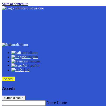
Salta al contenuto
Italiano
Italiano
English
Français
Español
中文
Accedi
Accedi
button close
×
Nome Utente