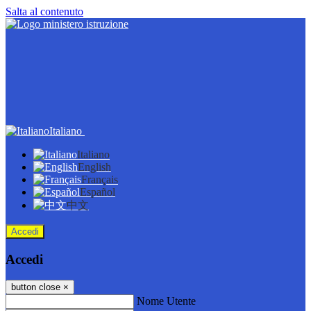
Salta al contenuto
Italiano
Italiano
English
Français
Español
中文
Accedi
Accedi
button close
×
Nome Utente