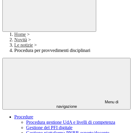
Home
>
Novità
>
Le notizie
>
Procedura per provvedimenti disciplinari
Menu di
navigazione
Procedure
Procedura gestione UdA e livelli di competenza
Gestione del PFI digitale
Gestione piattaforma PNRR esperto/docente