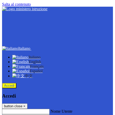
Salta al contenuto
Italiano
Italiano
English
Français
Español
中文
Accedi
Accedi
button close
×
Nome Utente