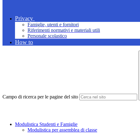
Privacy
Famiglie, utenti e fornitori
Riferimenti normativi e materiali utili
Personale scolastico
How to
Campo di ricerca per le pagine del sito
Modulistica Studenti e Famiglie
Modulistica per assemblea di classe