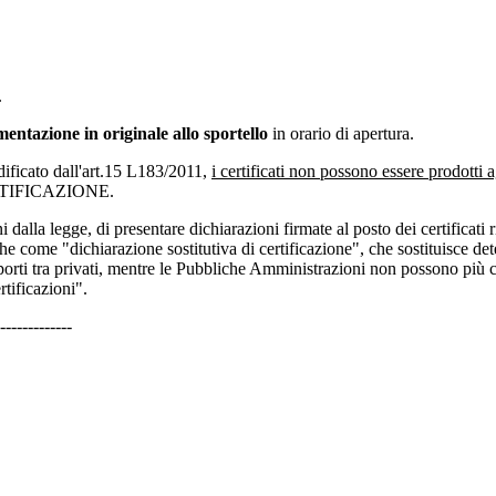
.
mentazione in
originale allo sportello
in orario di apertura.
ificato dall'art.15 L183/2011,
i certificati non possono essere prodotti 
CERTIFICAZIONE.
ni dalla legge, di presentare dichiarazioni firmate al posto dei certificati
nche come "dichiarazione sostitutiva di certificazione", che sostituisce det
apporti tra privati, mentre le Pubbliche Amministrazioni non possono più chi
tificazioni".
-------------