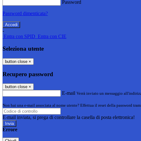
Password
Password dimenticata?
-
Entra con SPID
Entra con CIE
Seleziona utente
button close
×
Recupero password
button close
×
E-mail
Verrà inviato un messaggio all'indirizz
Non hai una e-mail associata al nome utente? Effettua il reset della password tram
E-mail inviata, si prega di controllare la casella di posta elettronica!
Errore
Chiudi