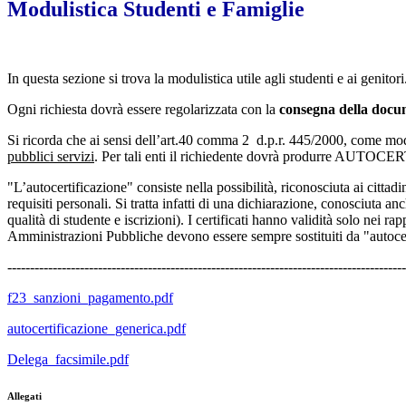
Modulistica Studenti e Famiglie
In questa sezione si trova la modulistica utile agli studenti e ai genitori
Ogni richiesta dovrà essere regolarizzata con la
consegna della docu
Si ricorda che ai sensi dell’art.40 comma 2 d.p.r. 445/2000, come mod
pubblici servizi
. Per tali enti il richiedente dovrà produrre AUTO
"L’autocertificazione" consiste nella possibilità, riconosciuta ai cittadi
requisiti personali. Si tratta infatti di una dichiarazione, conosciuta a
qualità di studente e iscrizioni). I certificati hanno validità solo nei r
Amministrazioni Pubbliche devono essere sempre sostituiti da "autocer
----------------------------------------------------------------------------------------
f23_sanzioni_pagamento.pdf
autocertificazione_generica.pdf
Delega_facsimile.pdf
Allegati