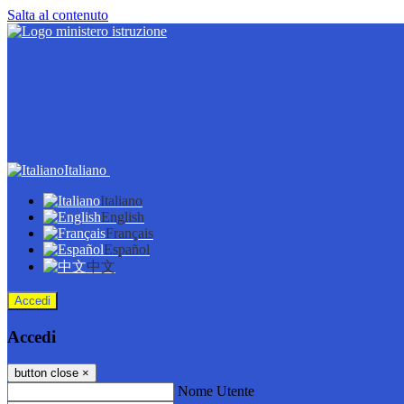
Salta al contenuto
Italiano
Italiano
English
Français
Español
中文
Accedi
Accedi
button close
×
Nome Utente