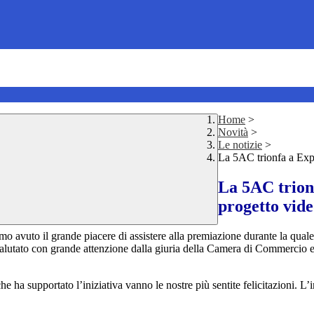
Home
>
Novità
>
Le notizie
>
La 5AC trionfa a Expo
La 5AC trion
progetto vide
mo avuto il grande piacere di assistere alla premiazione durante la qual
o valutato con grande attenzione dalla giuria della Camera di Commercio e
he ha supportato l’iniziativa vanno le nostre più sentite felicitazioni. L