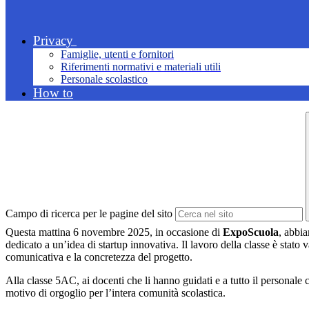
Privacy
Famiglie, utenti e fornitori
Riferimenti normativi e materiali utili
Personale scolastico
How to
Campo di ricerca per le pagine del sito
Questa mattina 6 novembre 2025, in occasione di
ExpoScuola
, abbia
dedicato a un’idea di startup innovativa. Il lavoro della classe è stat
comunicativa e la concretezza del progetto.
Alla classe 5AC, ai docenti che li hanno guidati e a tutto il personale c
motivo di orgoglio per l’intera comunità scolastica.