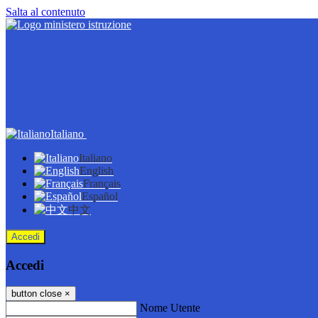
Salta al contenuto
Italiano
Italiano
English
Français
Español
中文
Accedi
Accedi
button close
×
Nome Utente