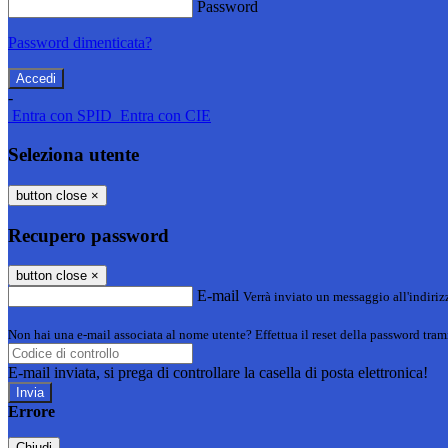
Password
Password dimenticata?
-
Entra con SPID
Entra con CIE
Seleziona utente
button close
×
Recupero password
button close
×
E-mail
Verrà inviato un messaggio all'indirizz
Non hai una e-mail associata al nome utente? Effettua il reset della password tram
E-mail inviata, si prega di controllare la casella di posta elettronica!
Errore
Chiudi