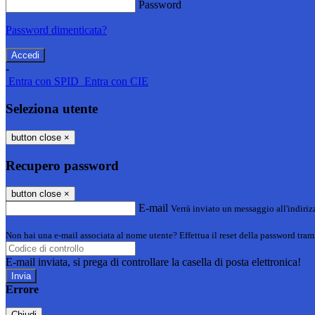
Password
Password dimenticata?
-
Entra con SPID
Entra con CIE
Seleziona utente
button close
×
Recupero password
button close
×
E-mail
Verrà inviato un messaggio all'indirizz
Non hai una e-mail associata al nome utente? Effettua il reset della password tram
E-mail inviata, si prega di controllare la casella di posta elettronica!
Errore
Chiudi