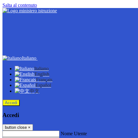
Salta al contenuto
Italiano
Italiano
English
Français
Español
中文
Accedi
Accedi
button close
×
Nome Utente