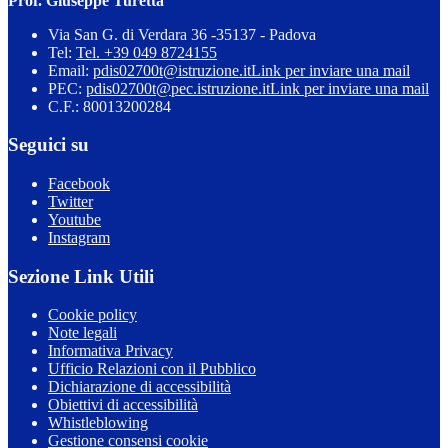
Prof. Giuseppe Turetta
Via San G. di Verdara 36 -35137 - Padova
Tel:
Tel. +39 049 8724155
Email:
pdis02700t@istruzione.it
Link per inviare una mail
PEC:
pdis02700t@pec.istruzione.it
Link per inviare una mail
C.F.: 80013200284
Seguici su
Facebook
Twitter
Youtube
Instagram
Sezione Link Utili
Cookie policy
Note legali
Informativa Privacy
Ufficio Relazioni con il Pubblico
Dichiarazione di accessibilità
Obiettivi di accessibilità
Whistleblowing
Gestione consensi cookie