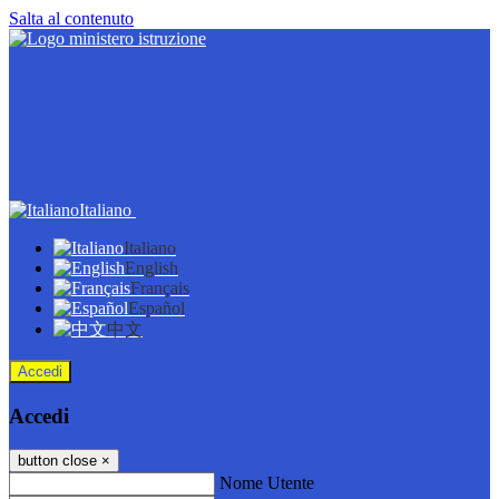
Salta al contenuto
Italiano
Italiano
English
Français
Español
中文
Accedi
Accedi
button close
×
Nome Utente