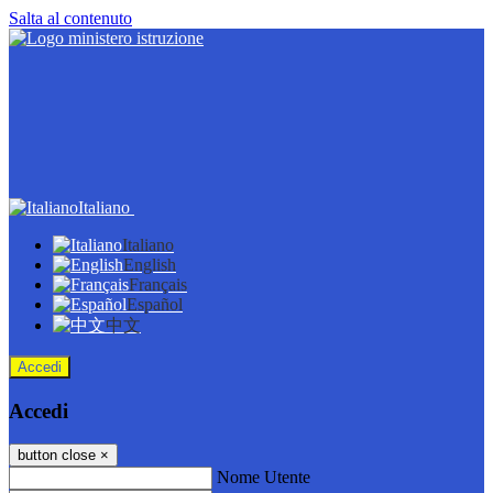
Salta al contenuto
Italiano
Italiano
English
Français
Español
中文
Accedi
Accedi
button close
×
Nome Utente