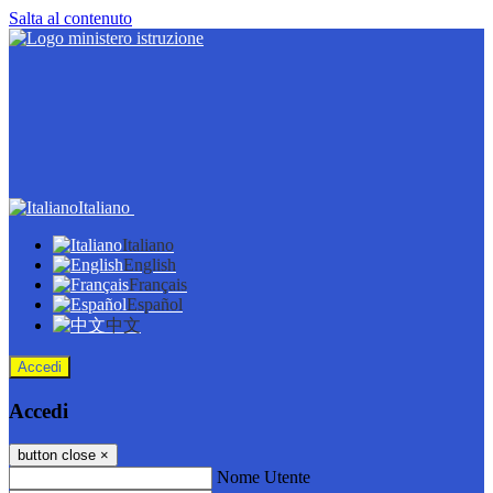
Salta al contenuto
Italiano
Italiano
English
Français
Español
中文
Accedi
Accedi
button close
×
Nome Utente