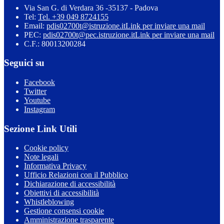
Via San G. di Verdara 36 -35137 - Padova
Tel:
Tel. +39 049 8724155
Email:
pdis02700t@istruzione.it
Link per inviare una mail
PEC:
pdis02700t@pec.istruzione.it
Link per inviare una mail
C.F.: 80013200284
Seguici su
Facebook
Twitter
Youtube
Instagram
Sezione Link Utili
Cookie policy
Note legali
Informativa Privacy
Ufficio Relazioni con il Pubblico
Dichiarazione di accessibilità
Obiettivi di accessibilità
Whistleblowing
Gestione consensi cookie
Amministrazione trasparente