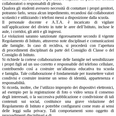
collaboratori o responsabili di plesso.
Qualora gli studenti avessero necessità di contattare i propri genitori,
potranno farlo, senza alcun impedimento, recandosi dai collaboratori
scolastici e utilizzando i telefoni messi a disposizione dalla scuola.
Il personale docente e A.T.A. è incaricato di vigilare
sull’applicazione del divieto in tutte le aree dell’Istituto, incluse le
aule, i corridoi, gli atrii e gli ingressi.
Le violazioni saranno sanzionate rigorosamente secondo il vigente
Regolamento di Istituto, attraverso note disciplinari e comunicazioni
alle famiglie. In caso di recidiva, si procederà con l’apertura
di procedimenti disciplinari da parte del Consiglio di Classe o del
Consiglio di Istituto.
Si richiede la cortese collaborazione delle famiglie nel sensibilizzare
i propri figli ad un uso corretto e responsabile del telefono cellulare,
contribuendo così a costruire un’alleanza educativa tra scuola
e famiglia. Tale collaborazione è fondamentale per trasmettere valori
condivisi e costruire insieme un senso di identità, appartenenza e
responsabilità.
Si ricorda, inoltre, che l’utilizzo improprio dei dispositivi elettronici,
ad esempio per la registrazione di foto o video senza il consenso
degli interessati, o la successiva pubblicazione e condivisione di tali
contenuti sui social, costituisce una grave violazione del
Regolamento di Istituto e potrebbe configurarsi come reato ai sensi
delle leggi sulla privacy. Tali comportamenti sono oggetto di
provvedimenti disciplinari e di