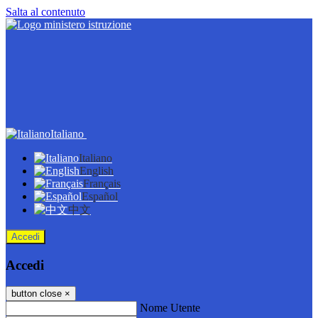
Salta al contenuto
Italiano
Italiano
English
Français
Español
中文
Accedi
Accedi
button close
×
Nome Utente