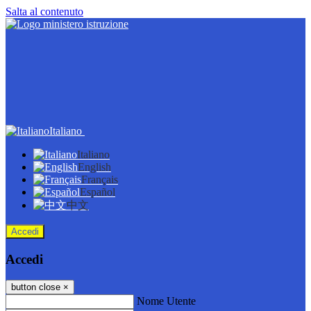
Salta al contenuto
Italiano
Italiano
English
Français
Español
中文
Accedi
Accedi
button close
×
Nome Utente